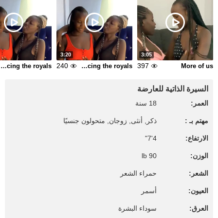
3:20
3:05
240
397
Introducing the royals
Introducing the royals
More of us
السيرة الذاتية للعارضة
العمر:
18 سنة
مهتم بـ :
ذكر, أنثى, زوجان, متحولون جنسيًا
الارتفاع:
4'7"
الوزن:
90 lb
الشعر:
حمراء الشعر
العيون:
أسمر
العرق:
سوداء البشرة