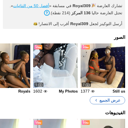
تشارك العارضة
Royal309
في مسابقة «
أفضل 50 من الثنائيات
».
تحتل العارضة حاليا
136 المركز
(214 نقطة).
أرسل التوكينز لجعل
Royal309
أقرب إلى
الانتصار!
الصور
مجاناً
مجاناً
5
7
1602
1377
Royals
My Photos
Still us
عرض الجميع
الفيديوهات
مجاناً
مجاناً