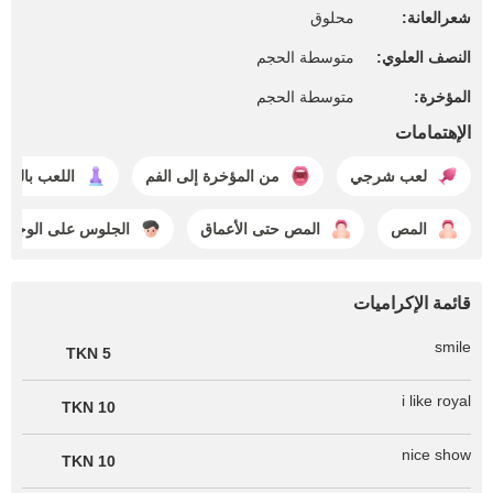
شعرالعانة:
محلوق
النصف العلوي:
متوسطة الحجم
المؤخرة:
متوسطة الحجم
الإهتمامات
لعب شرجي
من المؤخرة إلى الفم
اللعب بالقض
المص
المص حتى الأعماق
الجلوس على الوجه
قائمة الإكراميات
smile
5 TKN
i like royal
10 TKN
nice show
10 TKN